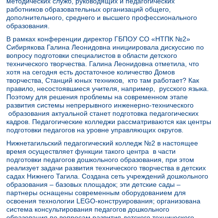
методических служб, руководящих и педагогических
работников образовательных организаций общего,
дополнительного, среднего и высшего профессионального
образования.
В рамках конференции директор ГБПОУ СО «НТПК №2»
Сибирякова Галина Леонидовна инициировала дискуссию по
вопросу подготовки специалистов в области детского
технического творчества. Галина Леонидовна отметила, что
хотя на сегодня есть достаточное количество Домов
творчества, Станций юных техников, кто там работает? Как
правило, несостоявшиеся учителя, например, русского языка.
Поэтому для решения проблемы на современном этапе
развития системы непрерывного инженерно-технического
образования актуальной станет подготовка педагогических
кадров. Педагогические колледжи рассматриваются как центры
подготовки педагогов на уровне управляющих округов.
​Нижнетагильский педагогический колледж №2 в настоящее
время осуществляет функции такого центра в части
подготовки педагогов дошкольного образования, при этом
реализует задачи развития технического творчества в детских
садах Нижнего Тагила. Создана сеть учреждений дошкольного
образования – базовых площадок; эти детские сады –
партнеры оснащены современным оборудованием для
освоения технологии LEGO-конструирования; организована
система консультирования педагогов дошкольного
образования по вопросам развития детского технического