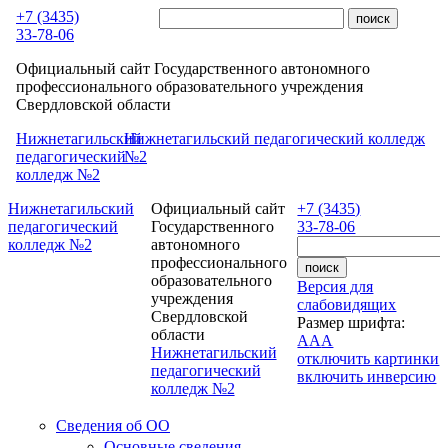
Перейти к основному содержанию
+7 (3435)
33-78-06
Официальный сайт Государственного автономного
профессионального образовательного учреждения
Свердловской области
Нижнетагильский
Нижнетагильский педагогический колледж
педагогический
№2
колледж №2
Нижнетагильский
Официальный сайт
+7 (3435)
педагогический
Государственного
33-78-06
колледж №2
автономного
профессионального
образовательного
Версия для
учреждения
слабовидящих
Свердловской
Размер шрифта:
области
A
A
A
Нижнетагильский
отключить картинки
педагогический
включить инверсию
колледж №2
Сведения об ОО
Основные сведения