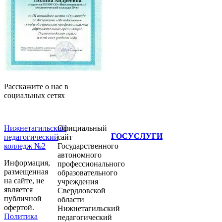
Расскажите о нас в
социальных сетях
Нижнетагильский
Официальный
ГОСУСЛУГИ
педагогический
сайт
колледж №2
Государственного
автономного
Информация,
профессионального
размещенная
образовательного
на сайте, не
учреждения
является
Свердловской
публичной
области
офертой.
Нижнетагильский
Политика
педагогический