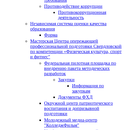
требования
Противодействие коррупции
Противокоррупционная
деятельность
Независимая система оценки качества
образования
Форма
Мастерская Центра опережающей
профессиональной подготовки Свердловской
по компетенции «Физическая культура, спорт
и фитнес"
Федеральная пилотная площадка по
внедрению пакета методических
разработок
Закупки
Информация по
закупкам
Документы ФХД
Окружной центр патриотического
воспитания и допризывной
подготовки
Молодежный медиа-центр
"КолледжФильм"