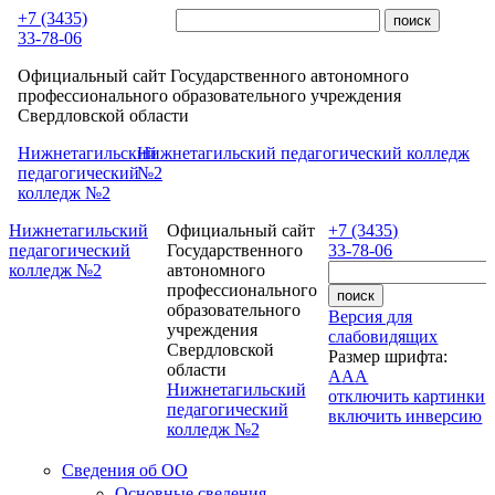
Перейти к основному содержанию
+7 (3435)
33-78-06
Официальный сайт Государственного автономного
профессионального образовательного учреждения
Свердловской области
Нижнетагильский
Нижнетагильский педагогический колледж
педагогический
№2
колледж №2
Нижнетагильский
Официальный сайт
+7 (3435)
педагогический
Государственного
33-78-06
колледж №2
автономного
профессионального
образовательного
Версия для
учреждения
слабовидящих
Свердловской
Размер шрифта:
области
A
A
A
Нижнетагильский
отключить картинки
педагогический
включить инверсию
колледж №2
Сведения об ОО
Основные сведения