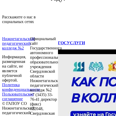
Расскажите о нас в
социальных сетях
Нижнетагильский
Официальный
ГОСУСЛУГИ
педагогический
сайт
колледж №2
Государственного
автономного
Информация,
профессионального
размещенная
образовательного
на сайте, не
учреждения
является
Свердловской
публичной
области
офертой.
Нижнетагильский
Политика
педагогический
конфиденциальности
колледж №2
Пользовательское
+7 (3435) 33-
соглашение
76-41 директор
© ГАПОУ СО
(факс)
Нижнетагильский
622048,
педагогический
Свердловская