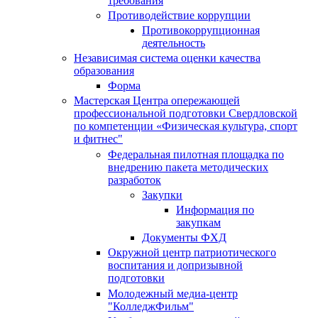
требования
Противодействие коррупции
Противокоррупционная
деятельность
Независимая система оценки качества
образования
Форма
Мастерская Центра опережающей
профессиональной подготовки Свердловской
по компетенции «Физическая культура, спорт
и фитнес"
Федеральная пилотная площадка по
внедрению пакета методических
разработок
Закупки
Информация по
закупкам
Документы ФХД
Окружной центр патриотического
воспитания и допризывной
подготовки
Молодежный медиа-центр
"КолледжФильм"