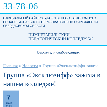
Перейти к основному содержанию
33-78-06
ОФИЦИАЛЬНЫЙ САЙТ ГОСУДАРСТВЕННОГО АВТОНОМНОГО
ПРОФЕССИОНАЛЬНОГО ОБРАЗОВАТЕЛЬНОГО УЧРЕЖДЕНИЯ
СВЕРДЛОВСКОЙ ОБЛАСТИ
НИЖНЕТАГИЛЬСКИЙ
ПЕДАГОГИЧЕСКИЙ КОЛЛЕДЖ №2
Версия для слабовидящих
Вы здесь
Главная
»
Новости
»
Группа «Эксклюзифф» зажгла в нашем...
Группа «Эксклюзифф» зажгла в
нашем колледже!
7
июня
2026