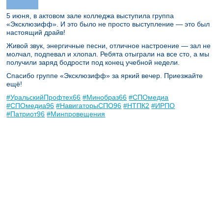
5 июня, в актовом зале колледжа выступила группа
«Эксклюзифф». И это было не просто выступление — это был
настоящий драйв!
Живой звук, энергичные песни, отличное настроение — зал не
молчал, подпевал и хлопал. Ребята отыграли на все сто, а мы
получили заряд бодрости под конец учебной недели.
Спасибо группе «Эксклюзифф» за яркий вечер. Приезжайте
ещё!
#УральскийПрофтех66
#Минобраз66
#СПОмедиа
#СПОмедиа96
#НавигаторыСПО96
#НТПК2
#ИРПО
#Патриот96
#Минпровещения