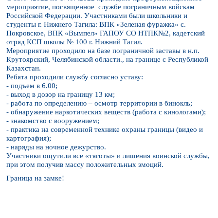
мероприятие, посвященное службе пограничным войскам
Российской Федерации. Участниками были школьники и
студенты г. Нижнего Тагила: ВПК «Зеленая фуражка» с.
Покровское, ВПК «Вымпел» ГАПОУ СО НТПК№2, кадетский
отряд КСП школы № 100 г. Нижний Тагил.
Мероприятие проходило на базе пограничной заставы в н.п.
Крутоярский, Челябинской области., на границе с Республикой
Казахстан.
Ребята проходили службу согласно уставу:
- подъем в 6.00;
- выход в дозор на границу 13 км;
- работа по определению – осмотр территории в бинокль;
- обнаружение наркотических веществ (работа с кинологами);
- знакомство с вооружением;
- практика на современной технике охраны границы (видео и
картография);
- наряды на ночное дежурство.
Участники ощутили все «тяготы» и лишения воинской службы,
при этом получив массу положительных эмоций.
Граница на замке!