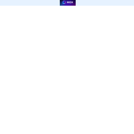
ОФИЦИАЛЬНЫЙ САЙТ ГОСУДАРСТВЕННОГО АВТОНОМНОГО ПРОФЕССИОНАЛЬНОГО
ОБРАЗОВАТЕЛЬНОГО УЧРЕЖДЕНИЯ СВЕРДЛОВСКОЙ ОБЛАСТИ
НИЖНЕТАГИЛЬСКИЙ ПЕДАГОГИЧЕСКИЙ
КОЛЛЕДЖ №2
+7 (3435) 33-76-41 директор (факс)
622048, Свердловская область, г. Нижний Тагил, ул.
Сергея Коровина, д. 1
Информация, размещенная на сайте, не является публичной
офертой.
Политика конфиденциальности
Пользовательское соглашение
© ГАПОУ СО Нижнетагильский педагогический колледж №2, 2015-2026
Разработка сайтов