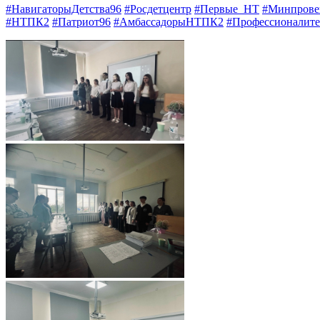
#НавигаторыДетства96
#Росдетцентр
#Первые_НТ
#Минпрове
#НТПК2
#Патриот96
#АмбассадорыНТПК2
#Профессионалите