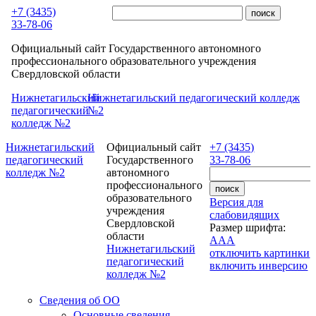
Перейти к основному содержанию
+7 (3435)
33-78-06
Официальный сайт Государственного автономного
профессионального образовательного учреждения
Свердловской области
Нижнетагильский
Нижнетагильский педагогический колледж
педагогический
№2
колледж №2
Нижнетагильский
Официальный сайт
+7 (3435)
педагогический
Государственного
33-78-06
колледж №2
автономного
профессионального
образовательного
Версия для
учреждения
слабовидящих
Свердловской
Размер шрифта:
области
A
A
A
Нижнетагильский
отключить картинки
педагогический
включить инверсию
колледж №2
Сведения об ОО
Основные сведения