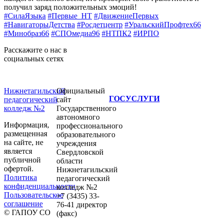
получил заряд положительных эмоций!
#СилаЯзыка
#Первые_НТ
#ДвижениеПервых
#НавигаторыДетства
#Росдетцентр
#УральскийПрофтех66
#Минобраз66
#СПОмедиа96
#НТПК2
#ИРПО
Расскажите о нас в
социальных сетях
Нижнетагильский
Официальный
ГОСУСЛУГИ
педагогический
сайт
колледж №2
Государственного
автономного
Информация,
профессионального
размещенная
образовательного
на сайте, не
учреждения
является
Свердловской
публичной
области
офертой.
Нижнетагильский
Политика
педагогический
конфиденциальности
колледж №2
Пользовательское
+7 (3435) 33-
соглашение
76-41 директор
© ГАПОУ СО
(факс)