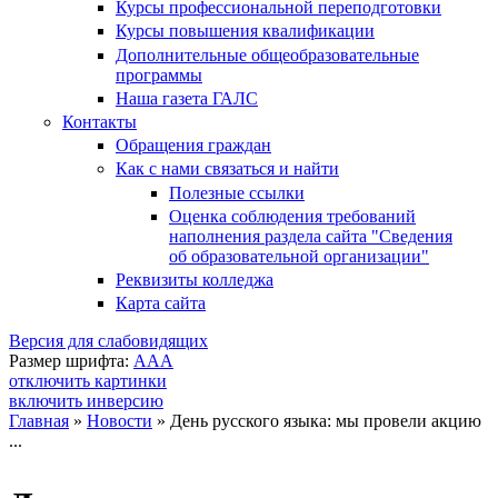
Курсы профессиональной переподготовки
Курсы повышения квалификации
Дополнительные общеобразовательные
программы
Наша газета ГАЛС
Контакты
Обращения граждан
Как с нами связаться и найти
Полезные ссылки
Оценка соблюдения требований
наполнения раздела сайта "Сведения
об образовательной организации"
Реквизиты колледжа
Карта сайта
Версия для слабовидящих
Размер шрифта:
A
A
A
отключить картинки
включить инверсию
Главная
»
Новости
»
День русского языка: мы провели акцию
...
Вы здесь