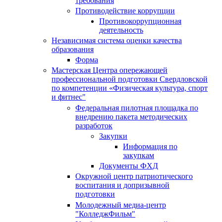
требования
Противодействие коррупции
Противокоррупционная
деятельность
Независимая система оценки качества
образования
Форма
Мастерская Центра опережающей
профессиональной подготовки Свердловской
по компетенции «Физическая культура, спорт
и фитнес"
Федеральная пилотная площадка по
внедрению пакета методических
разработок
Закупки
Информация по
закупкам
Документы ФХД
Окружной центр патриотического
воспитания и допризывной
подготовки
Молодежный медиа-центр
"КолледжФильм"