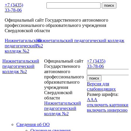
Перейти к основному содержанию
+7 (3435)
33-78-06
Официальный сайт Государственного автономного
профессионального образовательного учреждения
Свердловской области
Нижнетагильский
Нижнетагильский педагогический колледж
педагогический
№2
колледж №2
Нижнетагильский
Официальный сайт
+7 (3435)
педагогический
Государственного
33-78-06
колледж №2
автономного
профессионального
образовательного
Версия для
учреждения
слабовидящих
Свердловской
Размер шрифта:
области
A
A
A
Нижнетагильский
отключить картинки
педагогический
включить инверсию
колледж №2
Сведения об ОО
Основные сведения