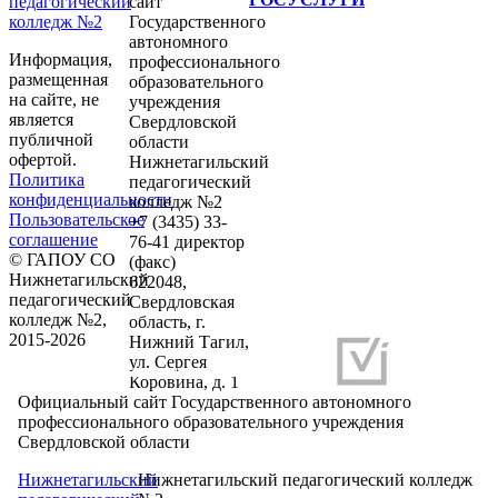
педагогический
сайт
колледж №2
Государственного
автономного
Информация,
профессионального
размещенная
образовательного
на сайте, не
учреждения
является
Свердловской
публичной
области
офертой.
Нижнетагильский
Политика
педагогический
конфиденциальности
колледж №2
Пользовательское
+7 (3435) 33-
соглашение
76-41 директор
© ГАПОУ СО
(факс)
Нижнетагильский
622048,
педагогический
Свердловская
колледж №2,
область, г.
2015-2026
Нижний Тагил,
ул. Сергея
Разработка и продвижение сайтов
Коровина, д. 1
Официальный сайт Государственного автономного
профессионального образовательного учреждения
Свердловской области
Нижнетагильский
Нижнетагильский педагогический колледж