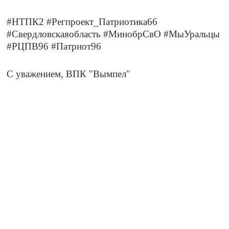
#НТПК2 #Регпроект_Патриотика66
#Свердловскаяобласть #МинобрСвО #МыУральцы
#РЦПВ96 #Патриот96
С уважением, ВПК "Вымпел"