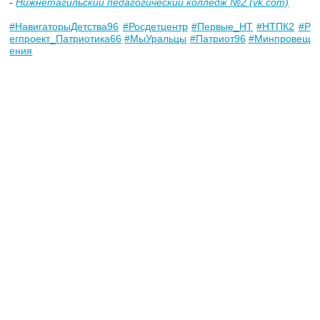
-
Нижнетагильский педагогический колледж №2 (vk.com)
#НавигаторыДетства96
#Росдетцентр
#Первые_НТ
#НТПК2
#Р
егпроект_Патриотика66
#МыУральцы
#Патриот96
#Минпровещ
ения