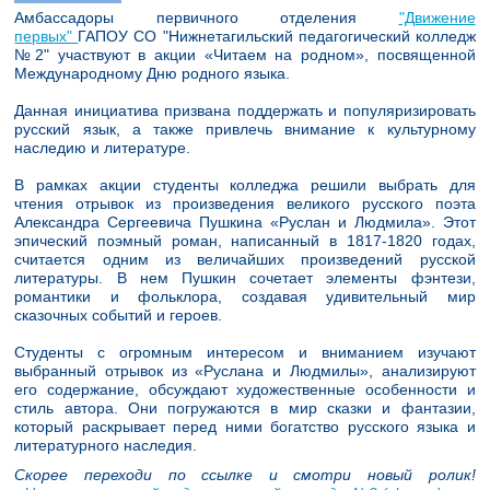
Амбассадоры первичного отделения
"Движение
первых"
ГАПОУ СО "Нижнетагильский педагогический колледж
№2" участвуют в акции «Читаем на родном», посвященной
Международному Дню родного языка.
Данная инициатива призвана поддержать и популяризировать
русский язык, а также привлечь внимание к культурному
наследию и литературе.
В рамках акции студенты колледжа решили выбрать для
чтения отрывок из произведения великого русского поэта
Александра Сергеевича Пушкина «Руслан и Людмила». Этот
эпический поэмный роман, написанный в 1817-1820 годах,
считается одним из величайших произведений русской
литературы. В нем Пушкин сочетает элементы фэнтези,
романтики и фольклора, создавая удивительный мир
сказочных событий и героев.
Студенты с огромным интересом и вниманием изучают
выбранный отрывок из «Руслана и Людмилы», анализируют
его содержание, обсуждают художественные особенности и
стиль автора. Они погружаются в мир сказки и фантазии,
который раскрывает перед ними богатство русского языка и
литературного наследия.
Скорее переходи по ссылке и смотри новый ролик!