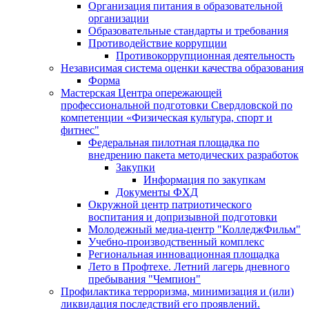
Организация питания в образовательной
организации
Образовательные стандарты и требования
Противодействие коррупции
Противокоррупционная деятельность
Независимая система оценки качества образования
Форма
Мастерская Центра опережающей
профессиональной подготовки Свердловской по
компетенции «Физическая культура, спорт и
фитнес"
Федеральная пилотная площадка по
внедрению пакета методических разработок
Закупки
Информация по закупкам
Документы ФХД
Окружной центр патриотического
воспитания и допризывной подготовки
Молодежный медиа-центр "КолледжФильм"
Учебно-производственный комплекс
Региональная инновационная площадка
Лето в Профтехе. Летний лагерь дневного
пребывания "Чемпион"
Профилактика терроризма, минимизация и (или)
ликвидация последствий его проявлений.