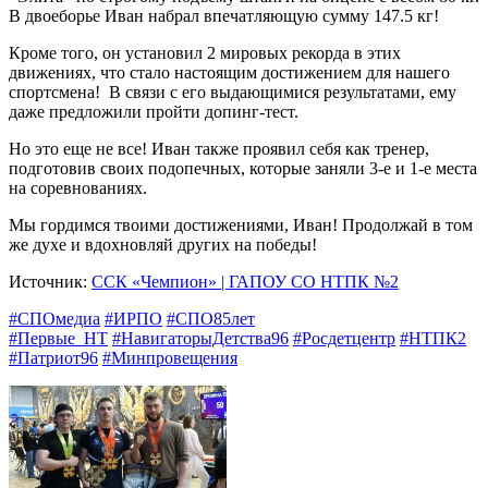
В двоеборье Иван набрал впечатляющую сумму 147.5 кг!
Кроме того, он установил 2 мировых рекорда в этих
движениях, что стало настоящим достижением для нашего
спортсмена! В связи с его выдающимися результатами, ему
даже предложили пройти допинг-тест.
Но это еще не все! Иван также проявил себя как тренер,
подготовив своих подопечных, которые заняли 3-е и 1-е места
на соревнованиях.
Мы гордимся твоими достижениями, Иван! Продолжай в том
же духе и вдохновляй других на победы!
Источник:
ССК «Чемпион» | ГАПОУ СО НТПК №2
#СПОмедиа
#ИРПО
#СПО85лет
#Первые_НТ
#НавигаторыДетства96
#Росдетцентр
#НТПК2
#Патриот96
#Минпровещения