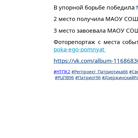
ла
В упорной борьбе победи
2 место получила МАОУ СОШ
3 место завоевала МАОУ СОШ
Фоторепортаж с места событ
poka-ego-pomnyat 
https://vk.com/album-116868
#
НТПК
2
#
Регпроект
_
Патриотика
66
#
Св
#
РЦПВ
96
#
Патриот
96
#
ДзержинскийР