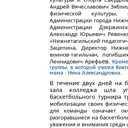
Андрей Вячеславович Зябли
физической культуры,
Администрации города Нижни
Администрации Дзержинс
Александр Юрьевич Ревенк
«Нижнетагильский педагоги
Зацепина, Директор Нижне
воинов-тагильчан, погибш
ьев
.
Леонидович Ареф
Кроме
группы, в которой учился Викт
мама - Нина Александровна. 
В течение двух дней на 
зала колледжа шла уп
баскетбольного турнира 
мобилизации своих физичес
для команды означает око
разгоравшиеся на баскетбол
уважения и внимания среди 