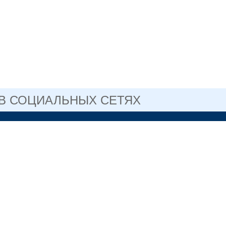
 В СОЦИАЛЬНЫХ СЕТЯХ
САЙТ ГОСУДАРСТВЕННОГО
ГОСУСЛУГИ
ПРОФЕССИОНАЛЬНОГО
ОГО УЧРЕЖДЕНИЯ
ОБЛАСТИ
ЛЬСКИЙ
СКИЙ КОЛЛЕДЖ №2
3-76-41 директор
рдловская область, г.