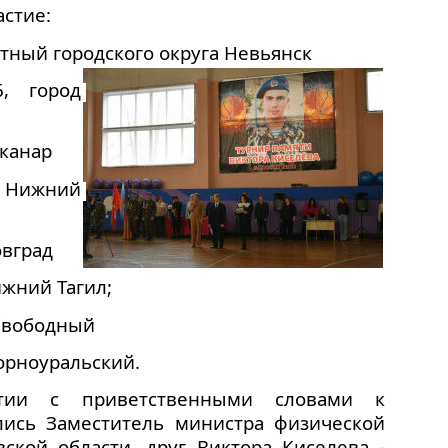
астие:
ный городского округа Невьянск
 город 
канар
 Нижний 
овград
ижний Тагил;
Свободный
орноуральский.
тии с приветственными словами к
лись Заместитель министра физической
ской области, друг Виктора Киселева -