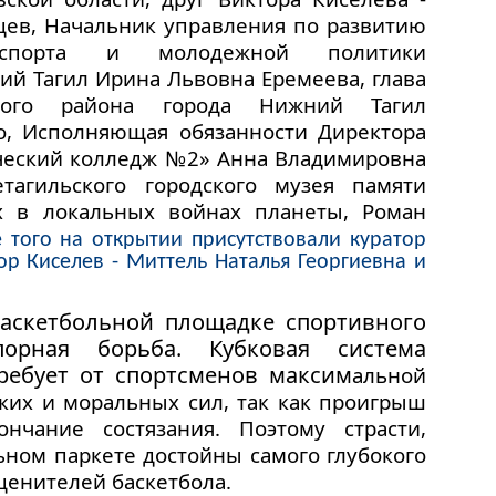
цев, Начальник управления по развитию
 спорта и молодежной политики
й Тагил Ирина Львовна Еремеева, глава
кого района города Нижний Тагил
о, Исполняющая обязанности Директора
ческий колледж №2» Анна Владимировна
тагильского городского музея памяти
их в локальных войнах планеты, Роман
 того на открытии присутствовали куратор 
ор Киселев - Миттель Наталья Георгиевна и 
баскетбольной площадке спортивного
орная борьба. Кубковая система
требует от спортсменов
максим
альной
ких и моральных сил, так как проигрыш
нчание состязания. Поэтому страсти,
ьном паркете достойны самого глубокого
ценителей баскетбола.