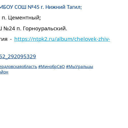
МБОУ СОШ №45 г. Нижний Тагил; 
 п. Цементный;
 №24 п. Горноуральский.
ия - 
https://ntpk2.ru/album/chelovek-zhiv-
362_292095329
ердловскаяобласть
#
МинобрСвО
#
МыУральцы
айон