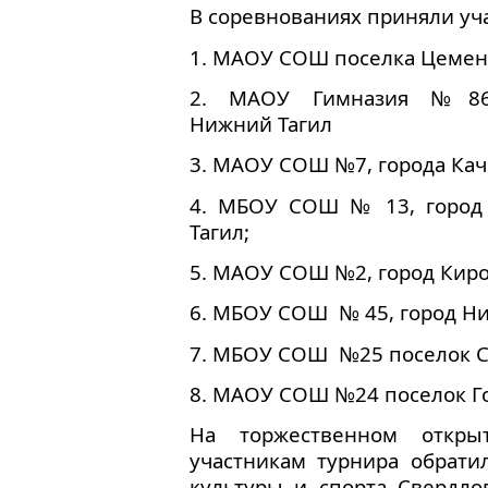
В соревнованиях приняли уч
1. МАОУ СОШ поселка Цемент
2. МАОУ Гимназия №86,
Нижний Тагил
3. МАОУ СОШ №7, города Кач
4. МБОУ СОШ № 13, город
Тагил;
5. МАОУ СОШ №2, город Кир
6. МБОУ СОШ  № 45, город Н
7. МБОУ СОШ  №25 поселок 
8. МАОУ СОШ №24 поселок Г
На торжественном откры
участникам турнира обрати
культуры и спорта Свердлов