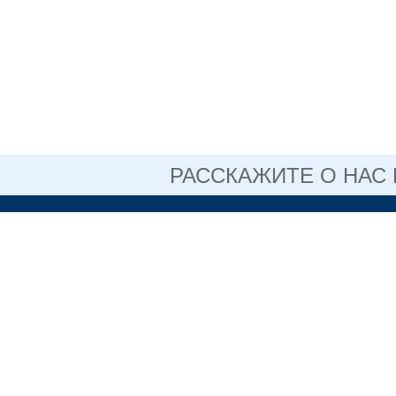
РАССКАЖИТЕ О НАС
ОФИЦИАЛЬНЫЙ 
АВТОНОМНОГО 
ОБРАЗОВАТЕЛЬН
СВЕРДЛОВСКОЙ 
НИЖНЕТАГИ
ПЕДАГОГИЧЕ
+7 (3435) 3
(факс)
Информация,
размещенная на сайте, не
является публичной
622048, Све
офертой.