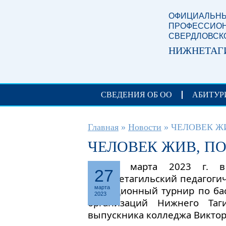
Перейти к основному содержанию
ОФИЦИАЛЬНЫ
ПРОФЕССИОН
СВЕРДЛОВСК
НИЖНЕТАГ
СВЕДЕНИЯ ОБ ОО
АБИТУР
Вы здесь
Главная
»
Новости
»
ЧЕЛОВЕК Ж
ЧЕЛОВЕК ЖИВ, П
25-26 марта 2023 г. 
27
«Нижнетагильский педагогич
традиционный турнир по ба
марта
2023
организаций Нижнего Таг
выпускника колледжа Виктор