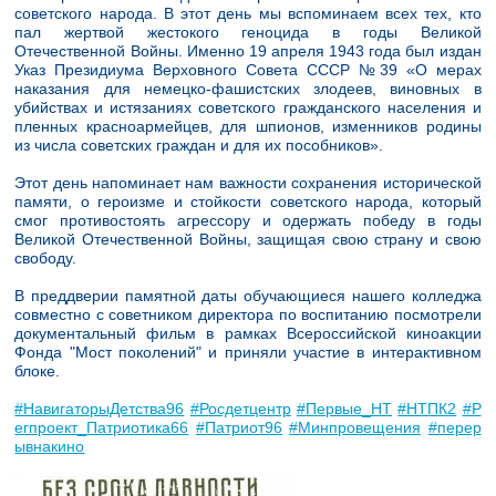
советского народа. В этот день мы вспоминаем всех тех, кто
пал жертвой жестокого геноцида в годы Великой
Отечественной Войны. Именно 19 апреля 1943 года был издан
Указ Президиума Верховного Совета СССР №39 «О мерах
наказания для немецко-фашистских злодеев, виновных в
убийствах и истязаниях советского гражданского населения и
пленных красноармейцев, для шпионов, изменников родины
из числа советских граждан и для их пособников».
Этот день напоминает нам важности сохранения исторической
памяти, о героизме и стойкости советского народа, который
смог противостоять агрессору и одержать победу в годы
Великой Отечественной Войны, защищая свою страну и свою
свободу.
В преддверии памятной даты обучающиеся нашего колледжа
совместно с советником директора по воспитанию посмотрели
документальный фильм в рамках Всероссийской киноакции
Фонда "Мост поколений" и приняли участие в интерактивном
блоке.
#НавигаторыДетства96
#Росдетцентр
#Первые_НТ
#НТПК2
#Р
егпроект_Патриотика66
#Патриот96
#Минпровещения
#перер
ывнакино