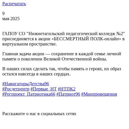
Распечатать
9
мая 2025
ГАПОУ СО "Нижнетагильский педагогический колледж №2"
присоединяется к акции «БЕССМЕРТНЫЙ ПОЛК-онлайн» в
виртуальном пространстве.
Главная задача акции — сохранение в каждой семье личной
памяти о поколении Великой Отечественной войны.
В наших силах сделать так, чтобы память о героях, их образ
остался навсегда в наших сердцах.
#НавигаторыДетства96
#Росдетцентр
#Первые_НТ
#НТПК2
#Регпроект_Патриотика66
#Патриот96
#Минпровещения
Расскажите о нас в социальных сетях