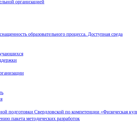
тельной организацией
снащенность образовательного процесса. Доступная среда
обучающихся
ддержки
организации
ть
ия
ой подготовки Свердловской по компетенции «Физическая культ
ению пакета методических разработок