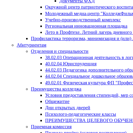
Документы ФХД
Окружной центр патриотического воспит
Молодежный медиа-центр "КолледжФиль
Учебно-производственный комплекс
Региональная инновационная площадка
Лето в Профтехе. Летний лагерь дневног
Профилактика терроризма, минимизация и (или) 
Абитуриентам
Отделения и специальности
38.02.03 Операционная деятельность в лог
40.02.04 Юриспруденция
44.02.03 Педагогика дополнительного об
44.02.04 Специальное дошкольное образов
49.02.01 Физическая культура ФП "Профе
Преимущества колледжа
Условия предоставления стипендий, мер 
Общежитие
Дни открытых дверей
Психолого-педагогические классы
ПРЕИМУЩЕСТВА ЦЕЛЕВОГО ОБУЧЕ
Приемная комиссия
Правила приёма (условия поступления)