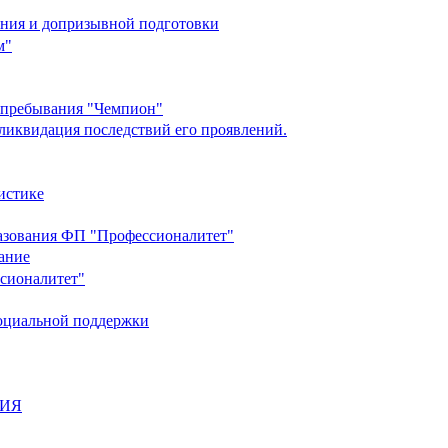
ания и допризывной подготовки
м"
о пребывания "Чемпион"
ликвидация последствий его проявлений.
истике
разования ФП "Профессионалитет"
ание
ссионалитет"
социальной поддержки
НИЯ