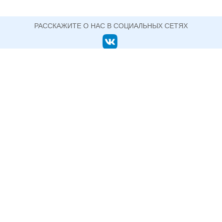
РАССКАЖИТЕ О НАС В СОЦИАЛЬНЫХ СЕТЯХ
ОФИЦИАЛЬНЫЙ САЙТ ГОСУДАРСТВЕННОГО АВТОНОМНОГО ПРОФЕССИОНАЛЬНОГО
ОБРАЗОВАТЕЛЬНОГО УЧРЕЖДЕНИЯ СВЕРДЛОВСКОЙ ОБЛАСТИ
НИЖНЕТАГИЛЬСКИЙ ПЕДАГОГИЧЕСКИЙ
КОЛЛЕДЖ №2
+7 (3435) 33-76-41 директор (факс)
622048, Свердловская область, г. Нижний Тагил, ул.
Сергея Коровина, д. 1
Информация, размещенная на сайте, не является публичной
офертой.
Политика конфиденциальности
Пользовательское соглашение
© ГАПОУ СО Нижнетагильский педагогический колледж №2, 2015-2026
Разработка сайтов