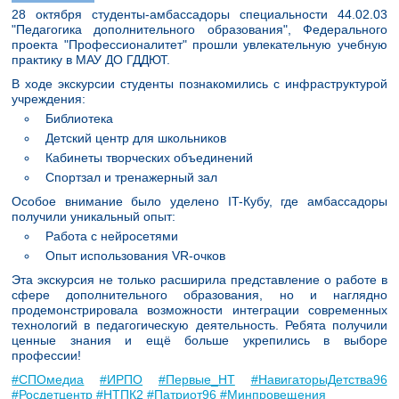
28 октября студенты-амбассадоры специальности 44.02.03
"Педагогика дополнительного образования", Федерального
проекта "Профессионалитет" прошли увлекательную учебную
практику в МАУ ДО ГДДЮТ.
В ходе экскурсии студенты познакомились с инфраструктурой
учреждения:
Библиотека
Детский центр для школьников
Кабинеты творческих объединений
Спортзал и тренажерный зал
Особое внимание было уделено IT-Кубу, где амбассадоры
получили уникальный опыт:
Работа с нейросетями
Опыт использования VR-очков
Эта экскурсия не только расширила представление о работе в
сфере дополнительного образования, но и наглядно
продемонстрировала возможности интеграции современных
технологий в педагогическую деятельность. Ребята получили
ценные знания и ещё больше укрепились в выборе
профессии!
#СПОмедиа
#ИРПО
#Первые_НТ
#НавигаторыДетства96
#Росдетцентр
#НТПК2
#Патриот96
#Минпровещения