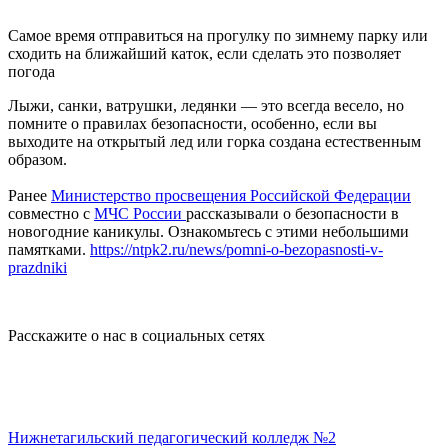
Самое время отправиться на прогулку по зимнему парку или
сходить на ближайший каток, если сделать это позволяет
погода
Лыжи, санки, ватрушки, ледянки — это всегда весело, но
помните о правилах безопасности, особенно, если вы
выходите на открытый лед или горка создана естественным
образом.
Ранее
Министерство просвещения Российской Федерации
совместно с
МЧС России
рассказывали о безопасности в
новогодние каникулы. Ознакомьтесь с этими небольшими
памятками.
https://ntpk2.ru/news/pomni-o-bezopasnosti-v-
prazdniki
Расскажите о нас в социальных сетях
Нижнетагильский педагогический колледж №2