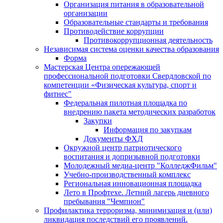
Организация питания в образовательной
организации
Образовательные стандарты и требования
Противодействие коррупции
Противокоррупционная деятельность
Независимая система оценки качества образования
Форма
Мастерская Центра опережающей
профессиональной подготовки Свердловской по
компетенции «Физическая культура, спорт и
фитнес"
Федеральная пилотная площадка по
внедрению пакета методических разработок
Закупки
Информация по закупкам
Документы ФХД
Окружной центр патриотического
воспитания и допризывной подготовки
Молодежный медиа-центр "КолледжФильм"
Учебно-производственный комплекс
Региональная инновационная площадка
Лето в Профтехе. Летний лагерь дневного
пребывания "Чемпион"
Профилактика терроризма, минимизация и (или)
ликвидация последствий его проявлений.