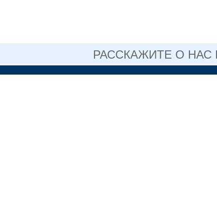
РАССКАЖИТЕ О НАС
ОФИЦИАЛЬНЫЙ 
АВТОНОМНОГО 
ОБРАЗОВАТЕЛЬН
СВЕРДЛОВСКОЙ 
НИЖНЕТАГИ
ПЕДАГОГИЧЕ
+7 (3435) 3
(факс)
Информация,
размещенная на сайте, не
является публичной
622048, Све
офертой.
Нижний Таг
Политика
конфиденциальности
Коровина, д
Пользовательское
соглашение
© ГАПОУ СО
Нижнетагильский