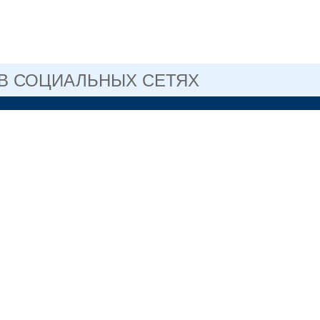
 В СОЦИАЛЬНЫХ СЕТЯХ
САЙТ ГОСУДАРСТВЕННОГО
ГОСУСЛУГИ
ПРОФЕССИОНАЛЬНОГО
ОГО УЧРЕЖДЕНИЯ
ОБЛАСТИ
ЛЬСКИЙ
СКИЙ КОЛЛЕДЖ №2
3-76-41 директор
рдловская область, г.
ил, ул. Сергея
. 1