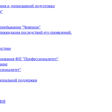
ания и допризывной подготовки
м"
о пребывания "Чемпион"
ликвидация последствий его проявлений.
истике
разования ФП "Профессионалитет"
ание
ссионалитет"
социальной поддержки
НИЯ