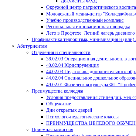
Документы ФХД
Окружной центр патриотического воспит
Молодежный медиа-центр "КолледжФиль
Учебно-производственный комплекс
Региональная инновационная площадка
Лето в Профтехе. Летний лагерь дневног
Профилактика терроризма, минимизация и (или) 
Абитуриентам
Отделения и специальности
38.02.03 Операционная деятельность в лог
40.02.04 Юриспруденция
44.02.03 Педагогика дополнительного об
44.02.04 Специальное дошкольное образов
49.02.01 Физическая культура ФП "Профе
Преимущества колледжа
Условия предоставления стипендий, мер 
Общежитие
Дни открытых дверей
Психолого-педагогические классы
ПРЕИМУЩЕСТВА ЦЕЛЕВОГО ОБУЧЕ
Приемная комиссия
Правила приёма (условия поступления)