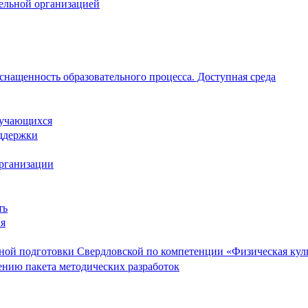
тельной организацией
снащенность образовательного процесса. Доступная среда
обучающихся
ддержки
организации
ть
ия
ой подготовки Свердловской по компетенции «Физическая культ
ению пакета методических разработок