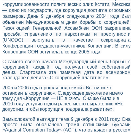
коррумпированности политических элит. Кстати, Мексика
— одно из государств, где коррупция достигла огромных
размеров. День 9 декабря следующего 2004 года был
объявлен Международным днем борьбы с коррупцией.
Резолюцией Генеральной Ассамблеи ООН закреплена
просьба Управлению по наркотикам и преступности
(UNODC) выступать в качестве секретариата
Конференции государств-участников Конвенции. В силу
Конвенция ООН вступила в конце 2005 года.
С самого своего начала Международный день борьбы с
коррупцией каждый год получал свой собственный
девиз. Стартовала эта памятная дата во всемирном
календаре с девиза «С коррупцией платят все».
2005 и 2006 года прошли под темой «Вы сможете
остановить коррупцию». Следующее двухлетие имело
тему дня «Коррупция — НЕ в счет». Она же была и в
2010 году, уступив годом ранее место выражению «Не
допустим, чтобы коррупция подорвала развитие».
Замысловатой выглядит тема 9 декабря в 2011 году. Она
просто была обозначена тремя латинскими буквами
«Against Corruption Today» (ACT), что означает в русском