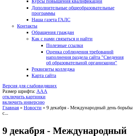
Курсы повышения квалификации
Дополнительные общеобразовательные
программы
Наша газета ГАЛС
Контакты
Обращения граждан
Как с нами связаться и найти
Полезные ссылки
Оценка соблюдения требований
наполнения раздела сайта "Сведения
об образовательной организации"
Реквизиты колледжа
Карта сайта
Версия для слабовидящих
Размер шрифта:
A
A
A
отключить картинки
включить инверсию
Главная
»
Новости
»
9 декабря - Международный день борьбы
с...
Вы здесь
9 декабря - Международный