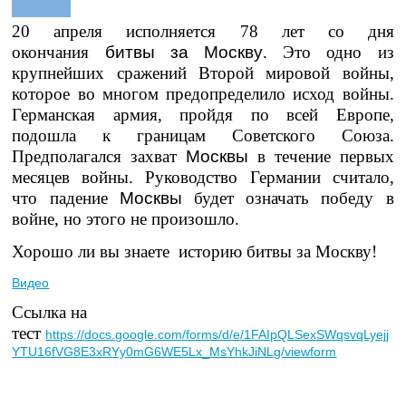
20 апреля
исполняется 78 лет со дня
окончания
битвы
за
Москву
. Это одно из
крупнейших сражений Второй мировой войны,
которое во многом предопределило исход войны.
Германская армия, пройдя по всей Европе,
подошла к границам Советского Союза.
Предполагался захват
Москвы
в течение первых
месяцев войны. Руководство Германии считало,
что падение
Москвы
будет означать победу в
войне, но этого не произошло.
Хорошо ли вы знаете историю битвы за Москву!
Видео
Ссылка на
тест
https://docs.google.com/forms/d/e/1FAIpQLSexSWqsvqLyejj
YTU16fVG8E3xRYy0mG6WE5Lx_MsYhkJiNLg/viewform