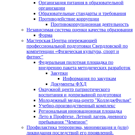
Организация питания в образовательной
организации
Образовательные стандарты и требования
Противодействие коррупции
Противокоррупционная деятельность
Независимая система оценки качества образования
Форма
Мастерская Центра опережающей
профессиональной подготовки Свердловской по
компетенции «Физическая культура, спорт и
фитнес"
Федеральная пилотная площадка по
внедрению пакета методических разработок
Закупки
Информация по закупкам
Документы ФХД
Окружной центр патриотического
воспитания и допризывной подготовки
Молодежный медиа-центр "КолледжФильм"
Учебно-производственный комплекс
Региональная инновационная площадка
Лето в Профтехе. Летний лагерь дневного
пребывания "Чемпион"
Профилактика терроризма, минимизация и (или)
ликвидация последствий его проявлений.