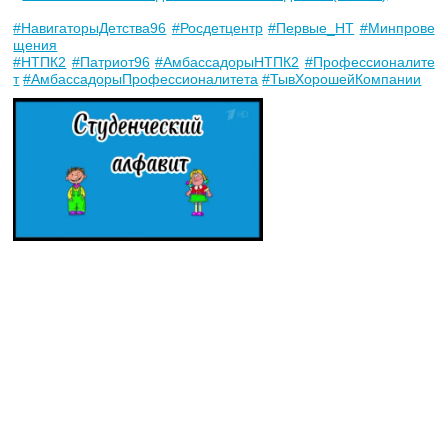
#НавигаторыДетства96
#Росдетцентр
#Первые_НТ
#Минпрове
щения
#НТПК2
#Патриот96
#АмбассадорыНТПК2
#Профессионалите
т
#АмбассадорыПрофессионалитета
#ТывХорошейКомпании