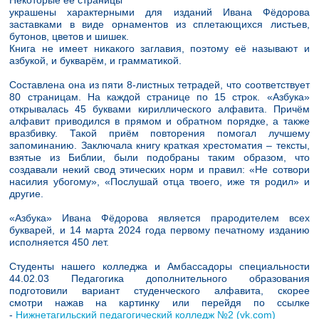
Некоторые её страницы
украшены характерными для изданий Ивана Фёдорова
заставками в виде орнаментов из сплетающихся листьев,
бутонов, цветов и шишек.
Книга не имеет никакого заглавия, поэтому её называют и
азбукой, и букварём, и грамматикой.
Составлена она из пяти 8-листных тетрадей, что соответствует
80 страницам. На каждой странице по 15 строк. «Азбука»
открывалась 45 буквами кириллического алфавита. Причём
алфавит приводился в прямом и обратном порядке, а также
вразбивку. Такой приём повторения помогал лучшему
запоминанию. Заключала книгу краткая хрестоматия – тексты,
взятые из Библии, были подобраны таким образом, что
создавали некий свод этических норм и правил: «Не сотвори
насилия убогому», «Послушай отца твоего, иже тя родил» и
другие.
«Азбука» Ивана Фёдорова является прародителем всех
букварей, и 14 марта 2024 года первому печатному изданию
исполняется 450 лет.
Студенты нашего колледжа и Амбассадоры специальности
44.02.03 Педагогика дополнительного образования
подготовили вариант студенческого алфавита, скорее
смотри нажав на картинку или перейдя по ссылке
-
Нижнетагильский педагогический колледж №2 (vk.com)