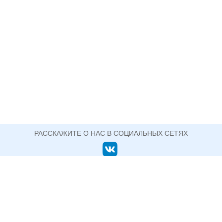
РАССКАЖИТЕ О НАС В СОЦИАЛЬНЫХ СЕТЯХ
ОФИЦИАЛЬНЫЙ САЙТ ГОСУДАРСТВЕННОГО АВТОНОМНОГО ПРОФЕССИОНАЛЬНОГО
ОБРАЗОВАТЕЛЬНОГО УЧРЕЖДЕНИЯ СВЕРДЛОВСКОЙ ОБЛАСТИ
НИЖНЕТАГИЛЬСКИЙ ПЕДАГОГИЧЕСКИЙ
КОЛЛЕДЖ №2