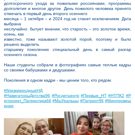
долгосрочного ухода за пожилыми россиянами, программы
долголетия и многое другое. День пожилого человека принято
отмечать в первый день второго осеннего
месяца – 1 октября – и 2024 год не станет исключением. Дата
выбрана
неслучайно: бытует мнение, что старость – это золотое время,
осень, как
известно, тоже называют золотой порой, поэтому и было
решено выделить
старшему поколению специальный день в самый разгар
осеннего сезона.
Наши студенты собрали в фотографиях самые теплые кадры
со своими бабушками и дедушками.
Поколения в одном кадре - мы ценим того, кто рядом.
#близкиеродныеНД
#НавигаторыДетства96
#Росдетцентр
#Первые_НТ
#НТПК2
#Р
егпроект_Патриотика66
#МыУральцы
#Патриот96
#Минпровещ
ения