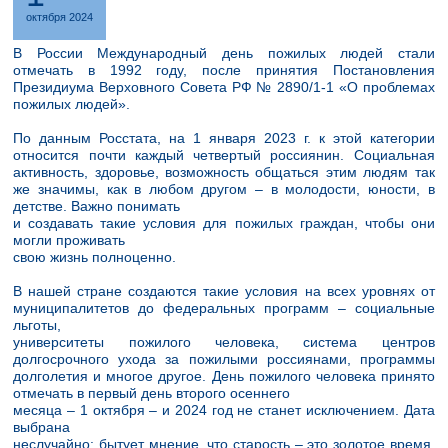
октября 2024
В России Международный день пожилых людей стали
отмечать в 1992 году, после принятия Постановления
Президиума Верховного Совета РФ № 2890/1-1 «О проблемах
пожилых людей».
По данным Росстата, на 1 января 2023 г. к этой категории
относится почти каждый четвертый россиянин. Социальная
активность, здоровье, возможность общаться этим людям так
же значимы, как в любом другом – в молодости, юности, в
детстве. Важно понимать
и создавать такие условия для пожилых граждан, чтобы они
могли проживать
свою жизнь полноценно.
В нашей стране создаются такие условия на всех уровнях от
муниципалитетов до федеральных программ – социальные
льготы,
университеты пожилого человека, система центров
долгосрочного ухода за пожилыми россиянами, программы
долголетия и многое другое. День пожилого человека принято
отмечать в первый день второго осеннего
месяца – 1 октября – и 2024 год не станет исключением. Дата
выбрана
неслучайно: бытует мнение, что старость – это золотое время,