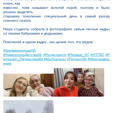
осень, как
известно, тоже называют золотой порой, поэтому и было
решено выделить
старшему поколению специальный день в самый разгар
осеннего сезона.
Наши студенты собрали в фотографиях самые теплые кадры
со своими бабушками и дедушками.
Поколения в одном кадре - мы ценим того, кто рядом.
#близкиеродныеНД
#НавигаторыДетства96
#Росдетцентр
#Первые_НТ
#НТПК2
#Р
егпроект_Патриотика66
#МыУральцы
#Патриот96
#Минпровещ
ения