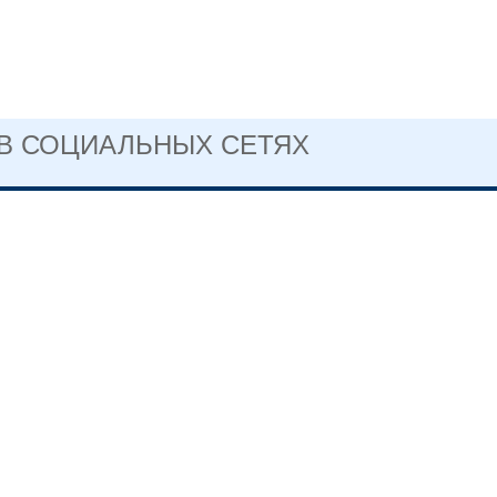
 В СОЦИАЛЬНЫХ СЕТЯХ
САЙТ ГОСУДАРСТВЕННОГО
ГОСУСЛУГИ
ПРОФЕССИОНАЛЬНОГО
ОГО УЧРЕЖДЕНИЯ
ОБЛАСТИ
ЛЬСКИЙ
СКИЙ КОЛЛЕДЖ №2
3-76-41 директор
рдловская область, г.
ил, ул. Сергея
. 1