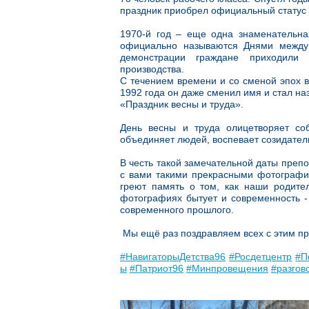
праздник приобрел официальный статус 
1970-й год – еще одна знаменательна
официально называются Днями междун
демонстрации граждане приходили 
производства.
С течением времени и со сменой эпох в
1992 года он даже сменил имя и стал на
«Праздник весны и труда».
День весны и труда олицетворяет со
объединяет людей, воспевает созидател
В честь такой замечательной даты преп
с вами такими прекрасными фотограф
греют память о том, как наши родите
фотографиях бытует и современность -
современного прошлого.
Мы ещё раз поздравляем всех с этим п
#НавигаторыДетства96
#Росдетцентр
#П
ы
#Патриот96
#Минпровещения
#разго