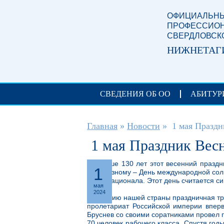
Перейти к основному содержанию
ОФИЦИАЛЬНЫ
ПРОФЕССИОН
СВЕРДЛОВСК
НИЖНЕТАГ
СВЕДЕНИЯ ОБ ОО
АБИТУР
Вы здесь
Главная
»
Новости
»
1 мая Праздн
1 мая Праздник Вес
Больше 130 лет этот весенний праздн
1
по-разному – День международной сол
Интернационала. Этот день считается си
мая
2024
В историю нашей страны праздничная тр
пролетариат Российской империи впер
Бруснев со своими соратниками провел п
70 человек рабочего класса. Спустя год