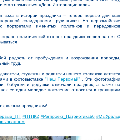
и стал называться «День Интернационала».
я веха в истории праздника – теперь первые дни мая
ародной солидарности трудящихся. На первомайские
с портретами именитых политиков и передовиков
 стране политический оттенок праздника сошел на нет. С
зываться
бой радость от пробуждения и возрождения природы,
ьный труд.
одаватели, студенты и родители нашего колледжа делятся
иями в фотовыставке
"Наш Первомай"
. Эти фотографии
ли, бабушки и дедушки отмечали праздник, а также на
 как сегодня молодое поколение относится к традициям
рекрасным праздником!
ервые_НТ
#НТПК2
#Регпроект_Патриотика66
#МыУральц
ворыоважном