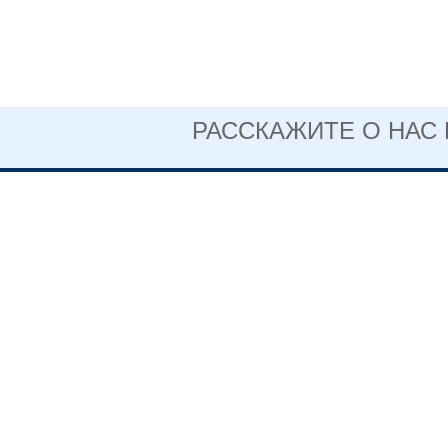
РАССКАЖИТЕ О НАС
ОФИЦИАЛЬНЫЙ 
АВТОНОМНОГО 
ОБРАЗОВАТЕЛЬН
СВЕРДЛОВСКОЙ 
НИЖНЕТАГИ
ПЕДАГОГИЧЕ
+7 (3435) 3
(факс)
Информация,
размещенная на сайте, не
является публичной
622048, Све
офертой.
Нижний Таг
Политика
конфиденциальности
Коровина, д
Пользовательское
соглашение