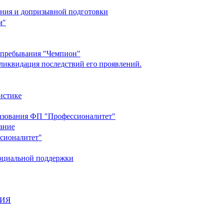
ания и допризывной подготовки
м"
о пребывания "Чемпион"
ликвидация последствий его проявлений.
истике
разования ФП "Профессионалитет"
ание
ссионалитет"
социальной поддержки
НИЯ