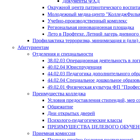
Документы ФХД
Окружной центр патриотического воспит
Молодежный медиа-центр "КолледжФиль
Учебно-производственный комплекс
Региональная инновационная площадка
Лето в Профтехе. Летний лагерь дневног
Профилактика терроризма, минимизация и (или) 
Абитуриентам
Отделения и специальности
38.02.03 Операционная деятельность в лог
40.02.04 Юриспруденция
44.02.03 Педагогика дополнительного об
44.02.04 Специальное дошкольное образов
49.02.01 Физическая культура ФП "Профе
Преимущества колледжа
Условия предоставления стипендий, мер 
Общежитие
Дни открытых дверей
Психолого-педагогические классы
ПРЕИМУЩЕСТВА ЦЕЛЕВОГО ОБУЧЕ
Приемная комиссия
Правила приёма (условия поступления)