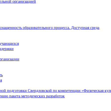
тельной организацией
снащенность образовательного процесса. Доступная среда
обучающихся
ддержки
организации
ть
ия
ой подготовки Свердловской по компетенции «Физическая культ
ению пакета методических разработок