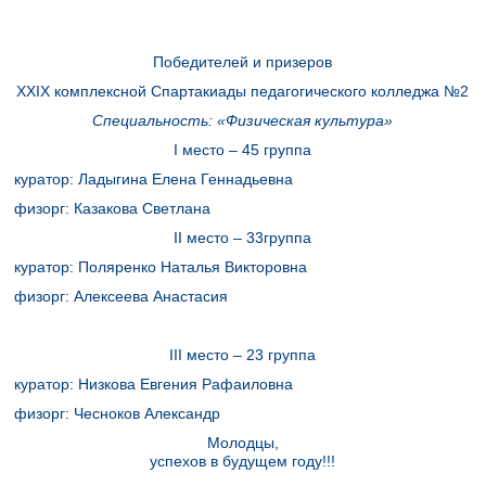
Победителей и призеров
XXIX
комплексной Спартакиады педагогического колледжа №2
Специальность: «Физическая культура»
I
место – 45 группа
куратор: Ладыгина Елена Геннадьевна
физорг: Казакова Светлана
II
место – 33группа
куратор: Поляренко Наталья Викторовна
физорг: Алексеева Анастасия
III
место – 23 группа
куратор: Низкова Евгения Рафаиловна
физорг: Чесноков Александр
Молодцы
,
успехов
в будущем году!!!