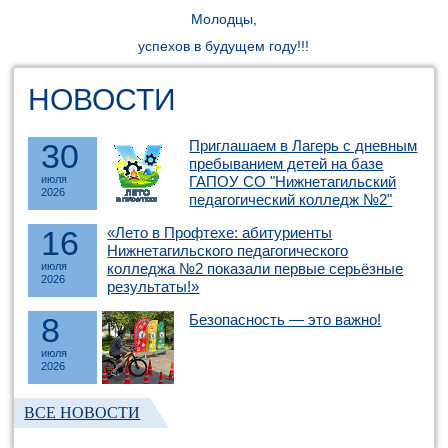
Молодцы,
успехов в будущем году!!!
НОВОСТИ
30
Приглашаем в Лагерь с дневным
пребыванием детей на базе
июля
ГАПОУ СО "Нижнетагильский
2026
педагогический колледж №2"
16
«Лето в Профтехе: абитуриенты
Нижнетагильского педагогического
июля
колледжа №2 показали первые серьёзные
2026
результаты!»
8
Безопасность — это важно!
июля
2026
ВСЕ НОВОСТИ