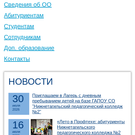
Сведения об ОО
Абитуриентам
Студентам
Сотрудникам
Доп. образование
Контакты
НОВОСТИ
30
Приглашаем в Лагерь с дневным
пребыванием детей на базе ГАПОУ СО
июля
"Нижнетагильский педагогический колледж
2026
№2"
16
«Лето в Профтехе: абитуриенты
Нижнетагильского
июля
педагогического колледжа №2