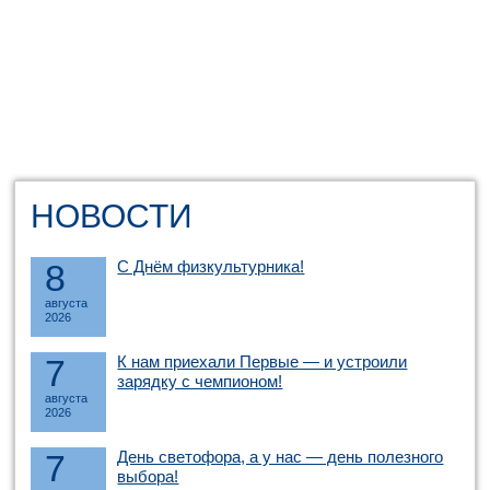
НОВОСТИ
8
С Днём физкультурника!
августа
2026
7
К нам приехали Первые — и устроили
зарядку с чемпионом!
августа
2026
7
День светофора, а у нас — день полезного
выбора!