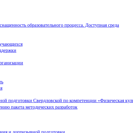
снащенность образовательного процесса. Доступная среда
обучающихся
ддержки
организации
ть
ия
ой подготовки Свердловской по компетенции «Физическая культ
ению пакета методических разработок
ания и допризывной подготовки