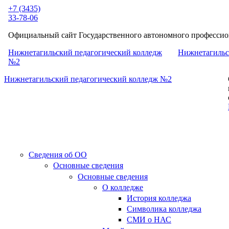
Перейти к основному содержанию
+7 (3435)
33-78-06
Официальный сайт Государственного автономного профессион
Нижнетагильский педагогический колледж
Нижнетагильс
№2
Нижнетагильский педагогический колледж №2
Сведения об ОО
Основные сведения
Основные сведения
О колледже
История колледжа
Символика колледжа
СМИ о НАС