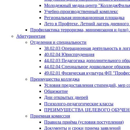
Молодежный медиа-центр "КолледжФиль
Учебно-производственный комплекс
Региональная инновационная площадка
Лето в Профтехе. Летний лагерь дневног
Профилактика терроризма, минимизация и (или) 
Абитуриентам
Отделения и специальности
38.02.03 Операционная деятельность в лог
40.02.04 Юриспруденция
44.02.03 Педагогика дополнительного об
44.02.04 Специальное дошкольное образов
49.02.01 Физическая культура ФП "Профе
Преимущества колледжа
Условия предоставления стипендий, мер 
Общежитие
Дни открытых дверей
Психолого-педагогические классы
ПРЕИМУЩЕСТВА ЦЕЛЕВОГО ОБУЧЕ
Приемная комиссия
Правила приёма (условия поступления)
Документы и сроки приема заявлений