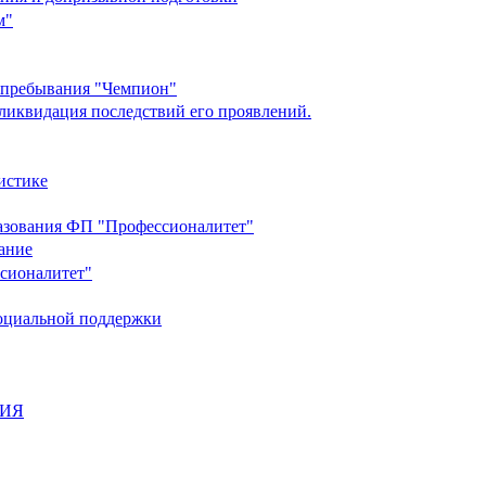
м"
о пребывания "Чемпион"
ликвидация последствий его проявлений.
истике
разования ФП "Профессионалитет"
ание
ссионалитет"
социальной поддержки
НИЯ