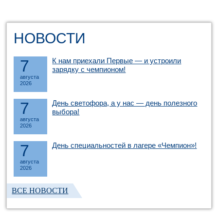
НОВОСТИ
7
К нам приехали Первые — и устроили
зарядку с чемпионом!
августа
2026
7
День светофора, а у нас — день полезного
выбора!
августа
2026
7
День специальностей в лагере «Чемпион»!
августа
2026
ВСЕ НОВОСТИ