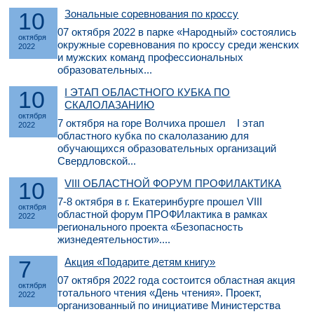
10
Зональные соревнования по кроссу
07 октября 2022 в парке «Народный» состоялись
октября
окружные соревнования по кроссу среди женских
2022
и мужских команд профессиональных
образовательных...
10
I ЭТАП ОБЛАСТНОГО КУБКА ПО
СКАЛОЛАЗАНИЮ
октября
7 октября на горе Волчиха прошел I этап
2022
областного кубка по скалолазанию для
обучающихся образовательных организаций
Свердловской...
10
VIII ОБЛАСТНОЙ ФОРУМ ПРОФИЛАКТИКА
7-8 октября в г. Екатеринбурге прошел VIII
октября
областной форум ПРОФИлактика в рамках
2022
регионального проекта «Безопасность
жизнедеятельности»....
7
Акция «Подарите детям книгу»
07 октября 2022 года состоится областная акция
октября
тотального чтения «День чтения». Проект,
2022
организованный по инициативе Министерства