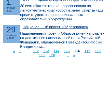
1
30 сентября состоялись соревнования по
октября
легкоатлетическому кроссу в зачет Спартакиады
2022
среди студентов профессиональных
образовательных учреждений...
29
Национальный проект «Образование»
Национальный проект «Образование» направлен
сентябр
на достижение национальной цели Российской
я 2022
Федерации, определенной Президентом России
Владимиром...
«
‹
…
112
113
114
115
116
117
118
Страницы
119
120
…
›
»