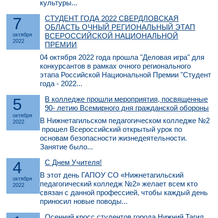
культуры...
7
СТУДЕНТ ГОДА 2022 СВЕРДЛОВСКАЯ
ОБЛАСТЬ ОЧНЫЙ РЕГИОНАЛЬНЫЙ ЭТАП
октября
ВСЕРОССИЙСКОЙ НАЦИОНАЛЬНОЙ
2022
ПРЕМИИ
04 октября 2022 года прошла "Деловая игра" для
конкурсантов в рамках очного регионального
этапа Российской Национальной Премии "Студент
года - 2022...
5
В колледже прошли мероприятия, посвященные
90- летию Всемирного дня гражданской обороны
октября
В Нижнетагильском педагогическом колледже №2
2022
прошел Всероссийский открытый урок по
основам безопасности жизнедеятельности.
Занятие было...
4
С Днем Учителя!
В этот день ГАПОУ СО «Нижнетагильский
октября
педагогический колледж №2» желает всем кто
2022
связан с данной профессией, чтобы каждый день
приносил новые поводы...
Осенний кросс студентов города Нижний Тагил