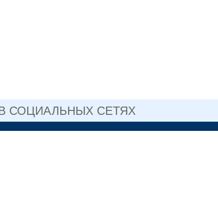
 В СОЦИАЛЬНЫХ СЕТЯХ
САЙТ ГОСУДАРСТВЕННОГО
ГОСУСЛУГИ
ПРОФЕССИОНАЛЬНОГО
ОГО УЧРЕЖДЕНИЯ
ОБЛАСТИ
ЛЬСКИЙ
СКИЙ КОЛЛЕДЖ №2
3-76-41 директор