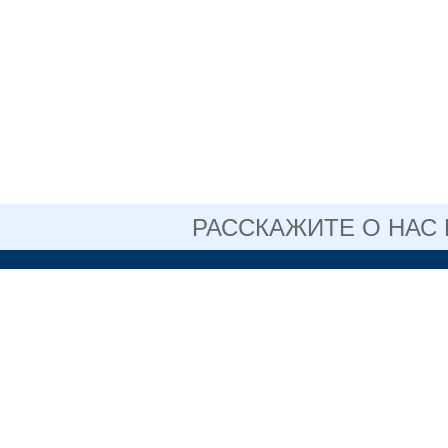
РАССКАЖИТЕ О НАС
ОФИЦИАЛЬНЫЙ 
АВТОНОМНОГО 
ОБРАЗОВАТЕЛЬН
СВЕРДЛОВСКОЙ 
НИЖНЕТАГИ
ПЕДАГОГИЧЕ
+7 (3435) 3
(факс)
Информация,
размещенная на сайте, не