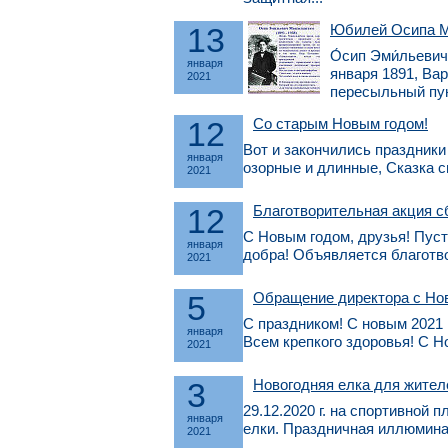
13
Юбилей Осипа 
О́сип Эми́льевич
января
января 1891, Ва
2021
пересыльный пунк
12
Со старым Новым годом!
Вот и закончились праздники
января
озорные и длинные, Сказка с
2021
12
Благотворительная акция сб
С Новым годом, друзья! Пуст
января
добра! Объявляется благотво
2021
5
Обращение директора с Но
С праздником! С новым 2021 
января
Всем крепкого здоровья! С 
2021
3
Новогодняя елка для жител
29.12.2020 г. на спортивной
января
елки. Праздничная иллюминац
2021