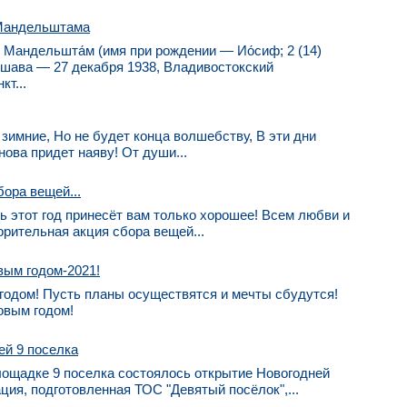
Мандельштама
 Мандельшта́м (имя при рождении — Ио́сиф; 2 (14)
ршава — 27 декабря 1938, Владивостокский
т...
 зимние, Но не будет конца волшебству, В эти дни
нова придет наяву! От души...
ора вещей...
ь этот год принесёт вам только хорошее! Всем любви и
рительная акция сбора вещей...
вым годом-2021!
годом! Пусть планы осуществятся и мечты сбудутся!
Новым годом!
ей 9 поселка
 площадке 9 поселка состоялось открытие Новогодней
ия, подготовленная ТОС "Девятый посёлок",...