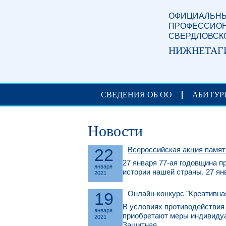
Перейти к основному содержанию
ОФИЦИАЛЬНЫ
ПРОФЕССИОН
СВЕРДЛОВСК
НИЖНЕТАГ
СВЕДЕНИЯ ОБ ОО
АБИТУР
Новости
22
Всероссийская акция памя
27 января 77-ая годовщина п
января
истории нашей страны. 27 ян
2021
19
Онлайн-конкурс "Креативна
В условиях противодействия
января
приобретают меры индивидуа
2021
Защитная...