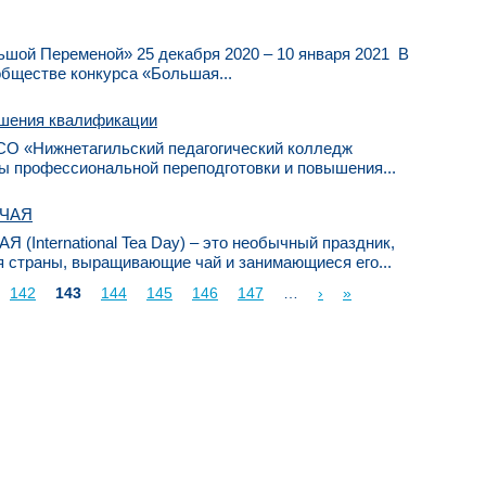
ьшой Переменой» 25 декабря 2020 – 10 января 2021 В
обществе конкурса «Большая...
шения квалификации
СО «Нижнетагильский педагогический колледж
ы профессиональной переподготовки и повышения...
ЧАЯ
nternational Tea Day) – это необычный праздник,
я страны, выращивающие чай и занимающиеся его...
142
143
144
145
146
147
…
›
»