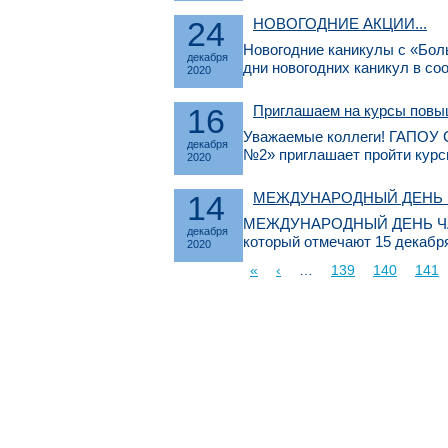
24
НОВОГОДНИЕ АКЦИИ...
Новогодние каникулы с «Бол
декабря
дни новогодних каникул в со
2020
16
Приглашаем на курсы повы
Уважаемые коллеги! ГАПОУ 
декабря
№2» приглашает пройти курс
2020
14
МЕЖДУНАРОДНЫЙ ДЕНЬ 
МЕЖДУНАРОДНЫЙ ДЕНЬ ЧАЯ (I
декабря
который отмечают 15 декабр
2020
«
‹
…
139
140
141
Страницы