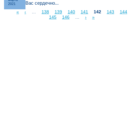
Вас сердечно...
2021
«
‹
…
138
139
140
141
142
143
144
Страницы
145
146
…
›
»