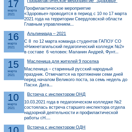
17
Профилактическое мероприятие "Здоровье"
Профилактическое мероприятие
марта
«Здоровье» проводится в период с 10 по 17 марта
2021
2021 года на территории Свердловской области
Главным управлением...
16
Альпиниада – 2021
С 8 по 12 марта команда студентов ГАПОУ СО
марта
«Нижнетагильский педагогический колледж №2»
2021
в составе 6 человек: Маланин Андрей, Фунт...
15
Масленица для жителей 9 поселка
Масленица – старинный русский народный
марта
праздник. Отмечается на протяжении семи дней
2021
перед началом Великого поста, за семь недель до
Пасхи. Дата...
10
Встреча с инспектором ОНД
10.03.2021 года в педагогическом колледже №2
марта
состоялась встреча старшего инспектора отдела
2021
надзорной деятельности и профилактической
работы г.Н....
10
Встреча с инспектором ОДН