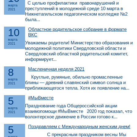
С целью профилактики правонарушений и
марта
преступлений в молодежной среде 10 марта в
2021
Нижнетагильском педагогическом колледже №2
была...
10
Областное родительское собрание в формате
ВКС
марта
Уважаемы родители! Министерство образования и
2021
молодежной политики Свердловской области и
Свердловский областной родительский комитет,
информирует...
8
Масленичная неделя 2021
Круглые, румяные, обильно промасленные
марта
блины — древний славянский символ солнца и
2021
приближающегося тепла. Хотя их появление на...
5
#МыВместе
Празднование года Общероссийской акции
марта
взаимопомощи #МыВместе 2020 год показал, что
2021
волонтерское движение в России готово к...
5
Поздравляем с Международным женским днем!
С прекрасным праздником весны Мы
марта